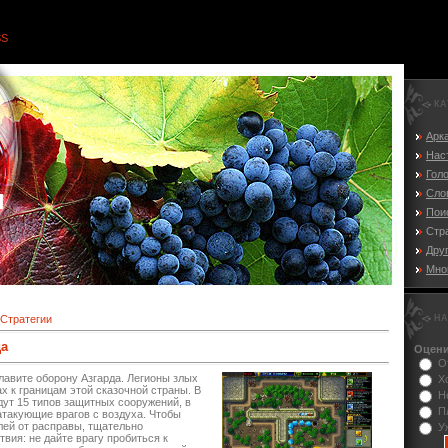
SS
КА
Арк
Нас
Гол
я
Сло
Пои
Стр
Дру
Мно
Стратегии
НА
да
Оцени
О
главите оборону Азгарда. Легионы злых
Х
х к границам этой сказочной страны. В
Н
ут 15 типов защитных сооружений, в
П
атакующие врагов с воздуха. Чтобы
лей от расправы, тщательно
У
вия: не дайте врагу пробиться к