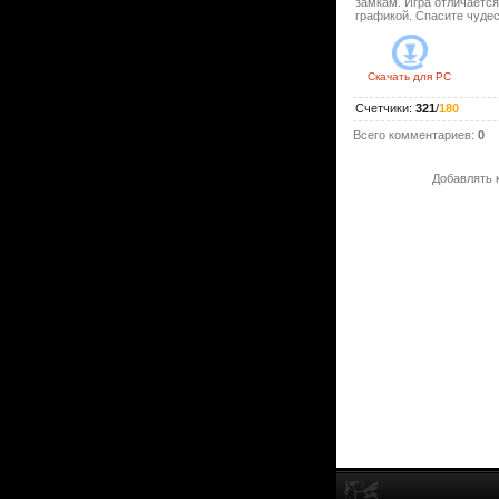
замкам. Игра отличаетс
графикой. Спасите чудес
Скачать для
PC
Счетчики
:
321
/
180
Всего комментариев
:
0
Добавлять 