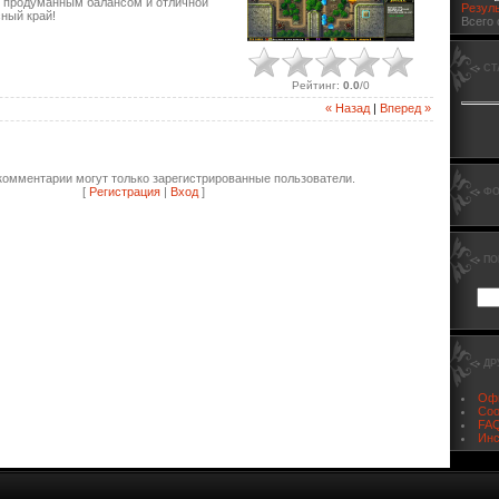
я продуманным балансом и отличной
Резул
ный край!
Всего 
СТ
Рейтинг
:
0.0
/
0
« Назад
|
Вперед »
комментарии могут только зарегистрированные пользователи.
[
Регистрация
|
Вход
]
ФО
ПО
ДР
Офи
Соо
FAQ
Инс