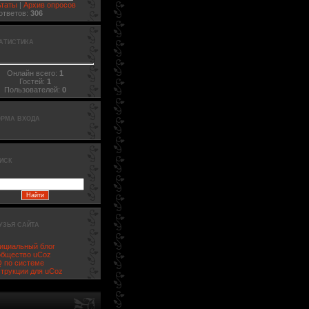
ьтаты
|
Архив опросов
ответов:
306
АТИСТИКА
Онлайн всего:
1
Гостей:
1
Пользователей:
0
РМА ВХОДА
ИСК
УЗЬЯ САЙТА
циальный блог
бщество uCoz
 по системе
трукции для uCoz