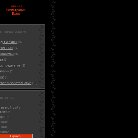
Главная
Регистрация
Вход
ТЕГОРИИ РАЗДЕЛА
ады и экшн
[86]
тольные
[14]
оволомки
[64]
ва
[5]
ск предметов
[23]
атегии
[7]
гие
[5]
гопользовательские
[13]
Ш ОПРОС
те мой сайт
тлично
орошо
еплохо
лохо
жасно