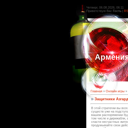
Четверг, 06.08.2026, 06:11
Приветствую Вас
Гость
|
R
Армени
Главная
»
Онлайн игры
»
Защитники Азгар
В этой стратегии вы воз
существ уже на подступа
вашем распоряжении буд
том числе и дирижабли, 
спасти несчастных жите
продумывайте свои дейст