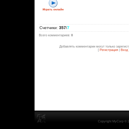
Играть онлайн
Счетчики
:
357
/
7
Всего комментариев
:
0
Добавлять комментарии могут только зарегис
[
Регистрация
|
Вход
Copyright MyCorp © 