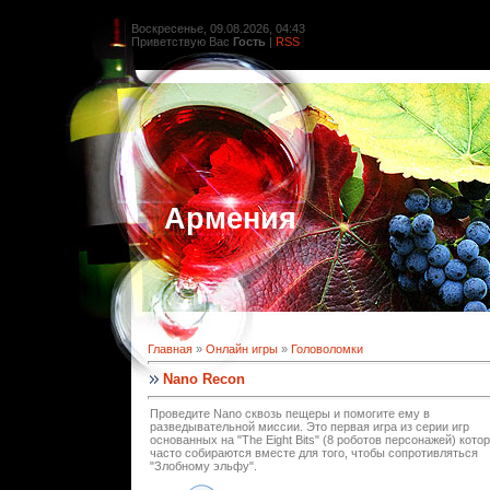
Воскресенье, 09.08.2026, 04:43
Приветствую Вас
Гость
|
RSS
Армения
Главная
»
Онлайн игры
»
Головоломки
Nano Recon
Проведите Nano сквозь пещеры и помогите ему в
разведывательной миссии. Это первая игра из серии игр
основанных на "The Eight Bits" (8 роботов персонажей) кото
часто собираются вместе для того, чтобы сопротивляться
"Злобному эльфу".