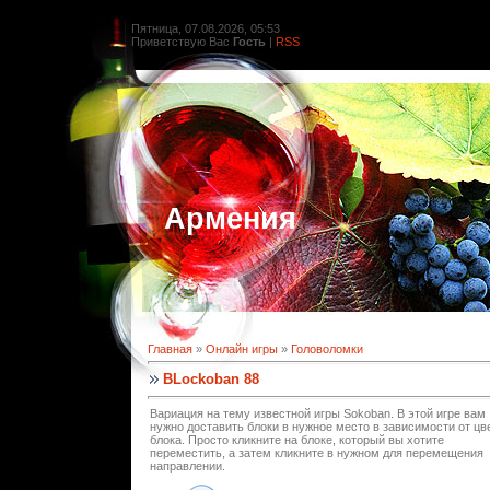
Пятница, 07.08.2026, 05:53
Приветствую Вас
Гость
|
RSS
Армения
Главная
»
Онлайн игры
»
Головоломки
BLockoban 88
Вариация на тему известной игры Sokoban. В этой игре вам
нужно доставить блоки в нужное место в зависимости от цв
блока. Просто кликните на блоке, который вы хотите
переместить, а затем кликните в нужном для перемещения
направлении.