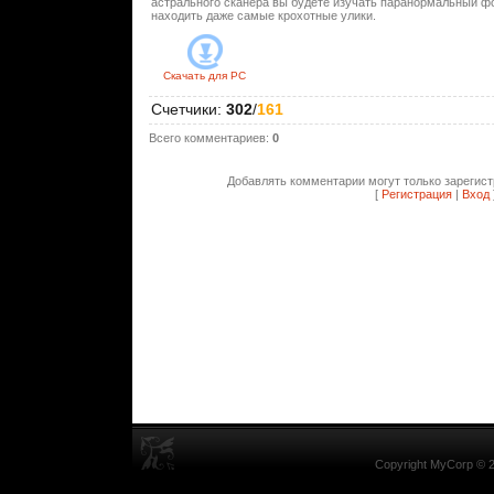
астрального сканера вы будете изучать паранормальный ф
находить даже самые крохотные улики.
Скачать для
PC
Счетчики
:
302
/
161
Всего комментариев
:
0
Добавлять комментарии могут только зарегис
[
Регистрация
|
Вход
Copyright MyCorp © 