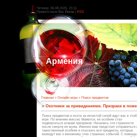
Четверг, 06.08.2026, 23:11
Приветствую Вас
Гость
|
RSS
Армения
Главная
»
Онлайн игры
»
Поиск предметов
Охотники за привидениями. Призраки в поме
Поиск предметов и охота за нечистой силой ждут вас в этой
игре. По мнению миссис Мажетси, ее особняк стал
подвергаться атакам призраков. Начались эти странности
после смерти ее мужа. Именно вам предстоит отправиться 
таинственный особняк и отыскать все предметы, которые
выведут вас к виновнику этих странных событий. С помощ