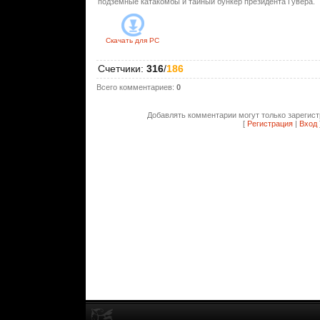
подземные катакомбы и тайный бункер президента Гувера.
Скачать для
PC
Счетчики
:
316
/
186
Всего комментариев
:
0
Добавлять комментарии могут только зарегис
[
Регистрация
|
Вход