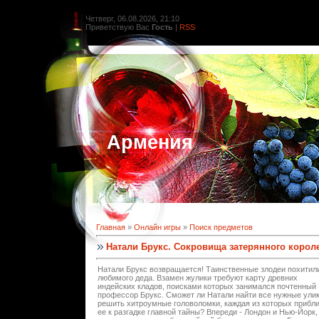
Четверг, 06.08.2026, 21:10
Приветствую Вас
Гость
|
RSS
Армения
Главная
»
Онлайн игры
»
Поиск предметов
Натали Брукс. Сокровища затерянного корол
Натали Брукс возвращается! Таинственные злодеи похитил
любимого деда. Взамен жулики требуют карту древних
индейских кладов, поисками которых занимался почтенный
профессор Брукс. Сможет ли Натали найти все нужные улик
решить хитроумные головоломки, каждая из которых прибл
ее к разгадке главной тайны? Впереди - Лондон и Нью-Йорк,