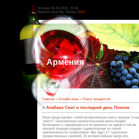
Четверг, 06.08.2026, 23:46
Приветствую Вас
Гость
|
RSS
Армения
Главная
»
Онлайн игры
»
Поиск предметов
Алабама Смит и последний день Помпеи
Игра представляет собой великолепную смесь жанров "я ищ
"квест", наполненную увлекательными мини-играми.
Возможность перемещаться во времени на одной и той же
игровой локации рождает удивительные по своей
оригинальности головоломки. Вас ждут 17 тщательно
прорисованных уровней, 25 интереснейших мини-игр,