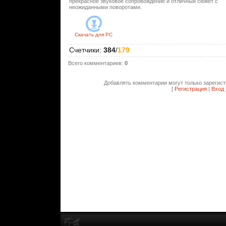
прекрасное звуковое сопровождение и отличный сюжет с
неожиданными поворотами.
Скачать для
PC
Счетчики
:
384
/
179
Всего комментариев
:
0
Добавлять комментарии могут только зарегис
[
Регистрация
|
Вход