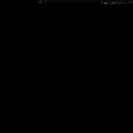
Copyright MyCorp © 