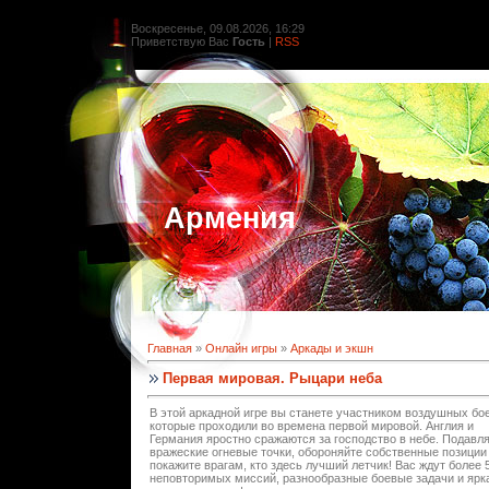
Воскресенье, 09.08.2026, 16:29
Приветствую Вас
Гость
|
RSS
Армения
Главная
»
Онлайн игры
»
Аркады и экшн
Первая мировая. Рыцари неба
В этой аркадной игре вы станете участником воздушных бое
которые проходили во времена первой мировой. Англия и
Германия яростно сражаются за господство в небе. Подавл
вражеские огневые точки, обороняйте собственные позиции
покажите врагам, кто здесь лучший летчик! Вас ждут более 
неповторимых миссий, разнообразные боевые задачи и ярк