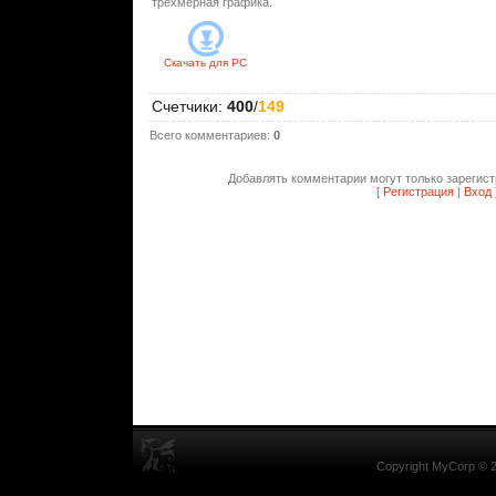
трехмерная графика.
Скачать для
PC
Счетчики
:
400
/
149
Всего комментариев
:
0
Добавлять комментарии могут только зарегис
[
Регистрация
|
Вход
Copyright MyCorp © 