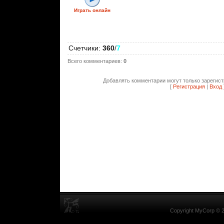
Играть онлайн
Счетчики
:
360
/
7
Всего комментариев
:
0
Добавлять комментарии могут только зарегис
[
Регистрация
|
Вход
Copyright MyCorp © 