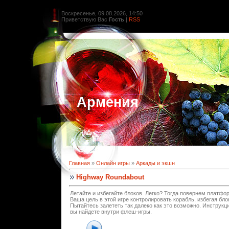
Воскресенье, 09.08.2026, 14:50
Приветствую Вас
Гость
|
RSS
Армения
Главная
»
Онлайн игры
»
Аркады и экшн
Highway Roundabout
Летайте и избегайте блоков. Легко? Тогда повернем платфо
Ваша цель в этой игре контролировать корабль, избегая бло
Пытайтесь залететь так далеко как это возможно. Инструкц
вы найдете внутри флеш-игры.