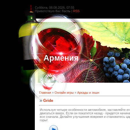
Суббота, 08.08.2026, 07:55
Приветствую Вас
Гость
|
RSS
Армения
Главная
»
Онлайн игры
»
Аркады и экшн
Gride
Используя четыре особенности автомобиля, заставляйте ег
двигаться вверх. Если он покатится назад - придется начин
все сначала. Делайте улучшения вовремя и становитесь ц
горы!