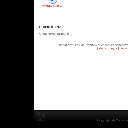
Играть онлайн
Счетчики
:
375
/
8
Всего комментариев
:
0
Добавлять комментарии могут только зарегис
[
Регистрация
|
Вход
Copyright MyCorp © 