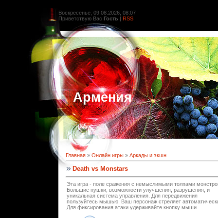
Воскресенье, 09.08.2026, 08:07
Приветствую Вас
Гость
|
RSS
Армения
Главная
»
Онлайн игры
»
Аркады и экшн
Death vs Monstars
Эта игра - поле сражения с немыслимыми толпами монстро
Большие пушки, возможности улучшения, разрушения, и
уникальная система управления. Для передвижения
пользуйтесь мышью. Ваш персонаж стреляет автоматическ
Для фиксирования атаки удерживайте кнопку мыши.