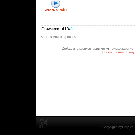
Играть онлайн
Счетчики
:
413
/
8
Всего комментариев
:
0
Добавлять комментарии могут только зарегис
[
Регистрация
|
Вход
Copyright MyCorp © 