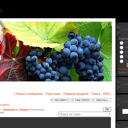
SS
НА
Оцени
О
Х
Н
я
П
У
Резул
Всего 
ФО
[
Новые сообщения
·
Участники
·
Правила форума
·
Поиск
·
RSS
]
ПО
charenz
а
»
Армения и Турция
(Потепление
ми)