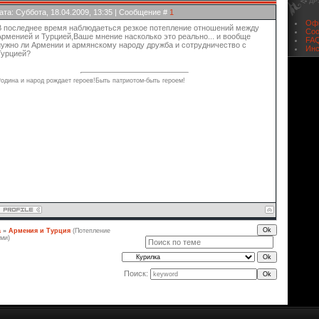
ДР
ата: Суббота, 18.04.2009, 13:35 | Сообщение #
1
Офи
В последнее время наблюдаеться резкое потепление отношений между
Соо
Арменией и Турцией,Ваше мнение насколько это реально... и вообще
FAQ
нужно ли Армении и армянскому народу дружба и сотрудничество с
Инс
Турцией?
одина и народ рождает героев!Быть патриотом-быть героем!
а
»
Армения и Турция
(Потепление
ми)
Поиск: