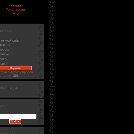
Главная
Регистрация
Вход
Ш ОПРОС
те мой сайт
тлично
орошо
еплохо
лохо
жасно
ьтаты
|
Архив опросов
ответов:
306
РМА ВХОДА
ИСК