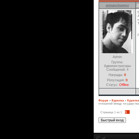
armancharenz
Д
Р
Admin
Группа:
Администраторы
Сообщений:
4
Награды:
0
Репутация:
0
Статус:
Offline
Форум
»
Курилка
»
Курилк
отношений между государства
1
Страница
1
из
1