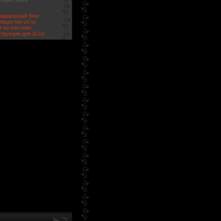
УЗЬЯ САЙТА
циальный блог
бщество uCoz
 по системе
трукции для uCoz