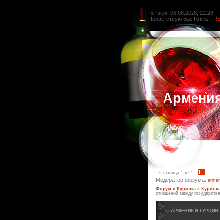
Четверг, 06.08.2026, 22:28
Приветствую Вас
Гость
|
R
Армени
1
Страница
1
из
1
Модератор форума:
arman
Форум
»
Курилка
»
Курилк
отношений между государства
АРМЕНИЯ И ТУРЦИЯ